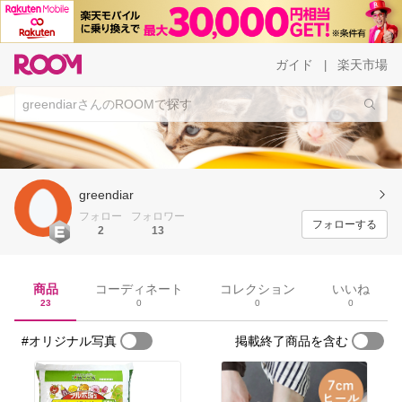
ガイド
楽天市場
|
greendiar
フォロー
フォロワー
フォローする
2
13
商品
コーディネート
コレクション
いいね
23
0
0
0
#オリジナル写真
掲載終了商品を含む