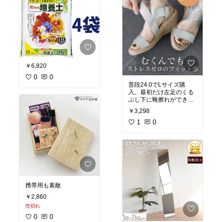
￥6,820
0
0
普段24.0でLサイズ購
入。最初だけ左足のくる
ぶし下に靴擦れができま
したが、それ以降はなん
￥3,298
ともありません。足がき
れいに見えるし歩きやす
1
0
い。友達からの評判も良
かったです。ベージュは
汚れが目立つので購入を
躊躇したものの、このお
値段なら惜しくありませ
ん。最近買って良かった
物ランク上位です。色違
いでシルバーも購入しま
携帯用も素敵
す。
￥2,860
売切れ
0
0