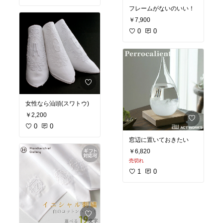
フレームがないのいい！
￥7,900
0
0
女性なら汕頭(スワトウ)
￥2,200
0
0
窓辺に置いておきたい
￥6,820
売切れ
1
0