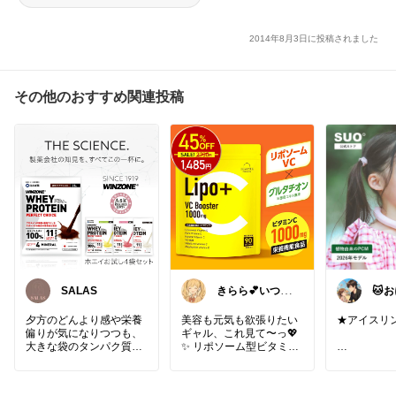
2014年8月3日に投稿されました
その他のおすすめ関連投稿
SALAS
きらら💕いつも
🐱
ありがとう🎉
ん＊
て・
夕方のどんより感や栄養
美容も元気も欲張りたい
★アイスリ
偏りが気になりつつも、
ギャル、これ見て〜っ💖
大きな袋のタンパク質ド
✨ リポソーム型ビタミン
リンクを買って口に合わ
Cを1日あたり1000mg配
なかったらどうしようと
合🍋💕 さらにグルタチオ
【特徴】
躊躇していました。これ
ンもプラスで、毎日の美
◇暑い夏の必