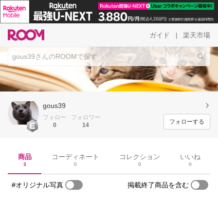
ガイド
楽天市場
|
gous39
フォロー
フォロワー
フォローする
0
14
商品
コーディネート
コレクション
いいね
3
0
0
0
#オリジナル写真
掲載終了商品を含む