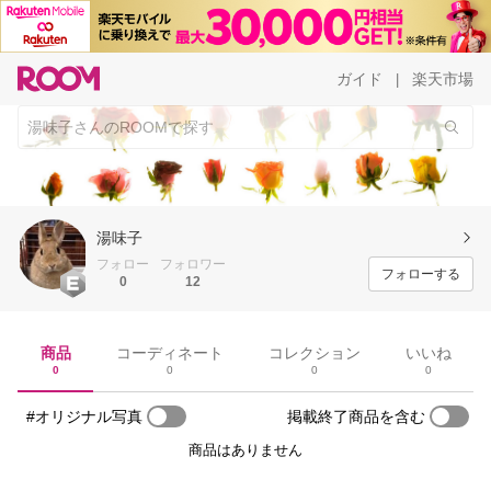
ガイド
楽天市場
|
湯味子
フォロー
フォロワー
フォローする
0
12
商品
コーディネート
コレクション
いいね
0
0
0
0
#オリジナル写真
掲載終了商品を含む
商品はありません