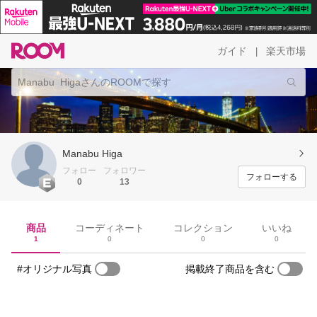
ガイド
楽天市場
|
Manabu Higa
フォロー
フォロワー
フォローする
0
13
商品
コーディネート
コレクション
いいね
1
0
0
0
#オリジナル写真
掲載終了商品を含む