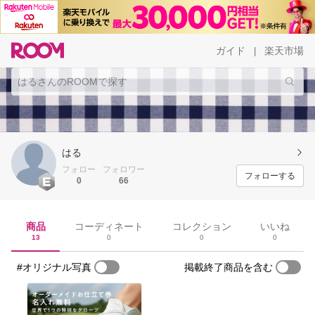
ガイド
楽天市場
|
はる
フォロー
フォロワー
フォローする
0
66
商品
コーディネート
コレクション
いいね
13
0
0
0
#オリジナル写真
掲載終了商品を含む