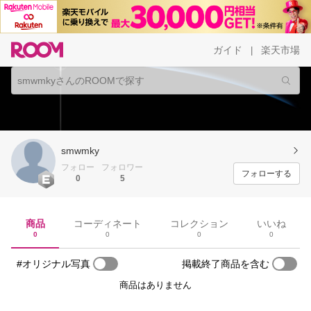
ガイド
楽天市場
|
smwmky
フォロー
フォロワー
フォローする
0
5
商品
コーディネート
コレクション
いいね
0
0
0
0
#オリジナル写真
掲載終了商品を含む
商品はありません