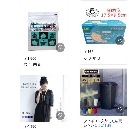
￥462
0
0
￥1,860
1
0
アイボリー入荷したら買
いたいな
#ゴミ箱
￥4,980