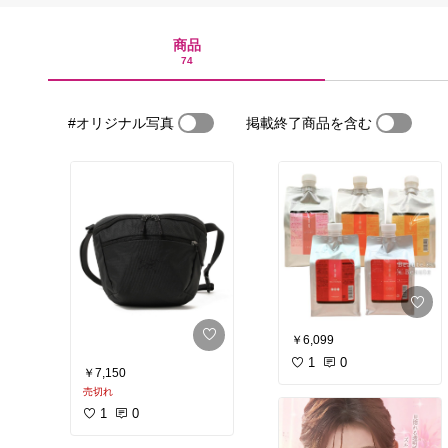
商品
74
#オリジナル写真
掲載終了商品を含む
￥6,099
1
0
￥7,150
売切れ
1
0