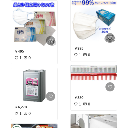
￥385
￥495
1
0
1
0
￥380
1
0
￥6,278
1
0