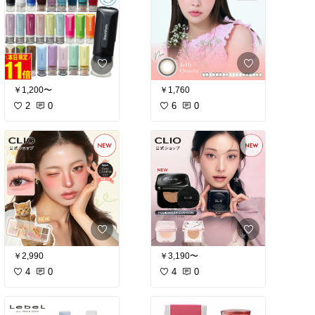
￥1,200〜
￥1,760
2
0
6
0
￥2,990
￥3,190〜
4
0
4
0