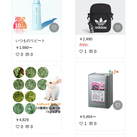
￥2,490
いつものリピート
売切れ
￥1,980〜
1
0
0
0
￥5,464〜
￥4,829
1
0
0
0