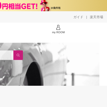
ガイド
楽天市場
|
my ROOM