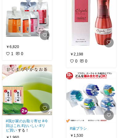
￥6,820
1
0
￥2,198
0
0
#我が家のお取り寄せ
#今
回はこれ
#おいしい
#リ
#歯ブラシ
ピ買い
する！
￥1,530
￥1,960