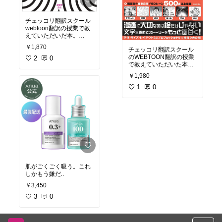
チェッコリ翻訳スクール
webtoon翻訳の授業で教
えていただいだ本。
昔の翻訳がナポリタン→
￥1,870
チェッコリ翻訳スクール
うどんに変えていた話な
のWEBTOON翻訳の授業
ど、現在の韓日翻訳のロ
2
0
で教えていただいた本。
ーカライズに通じる部分
登場シーンなど、カテゴ
などがあって興味深いエ
￥1,980
リで使われるオノマトペ
ッセイ。
#翻訳
#韓日翻
が掲載されているので参
1
0
訳
#エッセイ
考になりそう！
#翻訳
#
webtoon
#韓日翻訳
肌がごくごく吸う。これ
しかもう嫌だ..
￥3,450
3
0