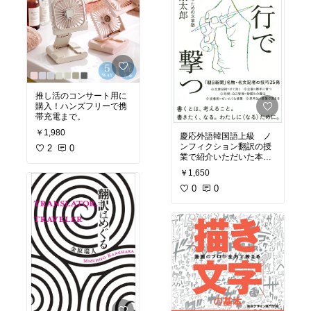
推し活のコンサート用に
購入！ハンズフリーで携
帯充電まで。
￥1,980
慶応外語韓国語上級 ノ
ンフィクション翻訳の授
2
0
業で紹介いただいた本。
翻訳する際の言葉選びや
￥1,650
表現のブラッシュアップ
に関してヒントを得られ
0
0
る内容。