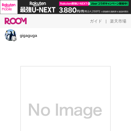
ガイド
楽天市場
|
gigaguga