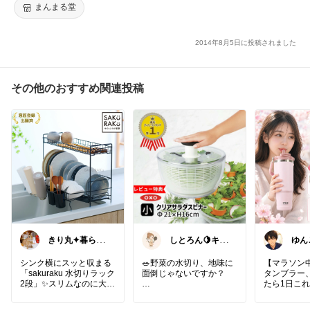
まんまる堂
2014年8月5日に投稿されました
その他のおすすめ関連投稿
きり丸✦暮らし
しとろん🍋キッ
ゆん
が整う日用雑貨
チンと暮らしの
ンプリ
セレクト🐇
愛用品
シンク横にスッと収まる
🥗野菜の水切り、地味に
【マラソン
「sakuraku 水切りラック
面倒じゃないですか？
タンブラー
2段」✨スリムなのに大容
たら1日これ
量で、お皿もしっかり立
OXOのサラダスピナーな
つの。キッチンが広々使
ら、上から押すだけでし
小さい水筒