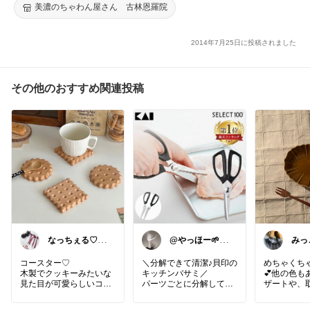
美濃のちゃわん屋さん 古林恩羅院
2014年7月25日に投稿されました
その他のおすすめ関連投稿
なっちぇる♡5.
@やっほー🌱心
みっ
6感謝です🥰
地よい暮らし
謝
🙏
コースター♡
＼分解できて清潔♪貝印の
めちゃくち
木製でクッキーみたいな
キッチンバサミ／
💕他の色も
見た目が可愛らしいコー
パーツごとに分解して洗
ザートや、
スターです♡
える◎
理が映えます
レビューも高評価で食卓
驚くほどよく切れて手が
蓮の花のよ