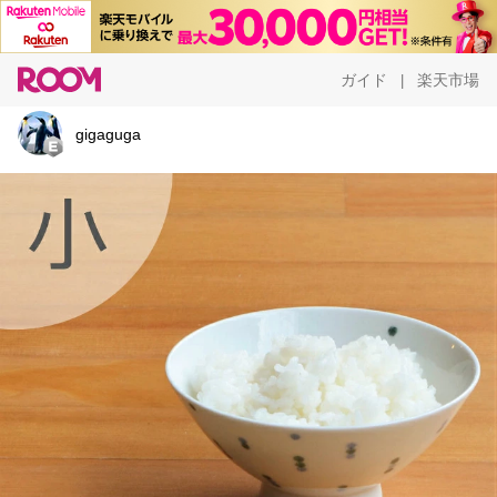
ガイド
楽天市場
|
gigaguga