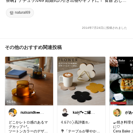
茶碗】ナチュラル69 結婚式の引き出物やギフトに！ 食器 おしゃ
れ 内祝い ピチカート お茶わん小 北欧 食器 肥前焼
natural69
2014年7月24日に投稿されました
その他のおすすめ関連投稿
nutsandk🥜い
kairi🐾ご縁に感
があ
つも感謝です
謝𓍯‍
◡̈♡
どこかレトロ感のあるマ
𝟜.𝟞𝟟✩⡱高評価𖠿⸝
🍳焼き料理
グカップ✧*｡
に🤍
ツートンカラーのデザイ
💐「テーブルが華やか
Cera Bak