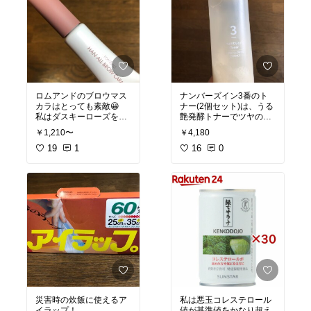
ロムアンドのブロウマス
ナンバーズイン3番のト
カラはとっても素敵😀
ナー(2個セット)は、うる
私はダスキーローズをリ
艶発酵トナーでツヤのな
ピ買いしてます🥰
い肌、乾燥肌、弾力不足
￥1,210〜
￥4,180
の肌、黒ずみ肌などの方
黒い眉毛も柔らかい印象
19
1
にはぜひお使い頂きたい
16
0
になって、ブルベ冬の私
トナーです！
にもピッタリです！
50種類の発酵成分やナイ
アイメイクに合わせて眉
アシンアミドでしっとり
もカラーコントロールす
とした肌になり、ツヤの
ると素敵な印象になりま
ある肌に導きます！
すので、是非チャレンジ
してみて下さい♪
クオリティは高いのにお
求めやすいので、無理せ
#オリジナル写真
#韓国コ
ず継続できるトナーで
スメ
す。
#オリジナル写真
#透明感
#成分重視
#韓国コスメ
災害時の炊飯に使えるア
私は悪玉コレステロール
イラップ！
値が基準値をかなり超え