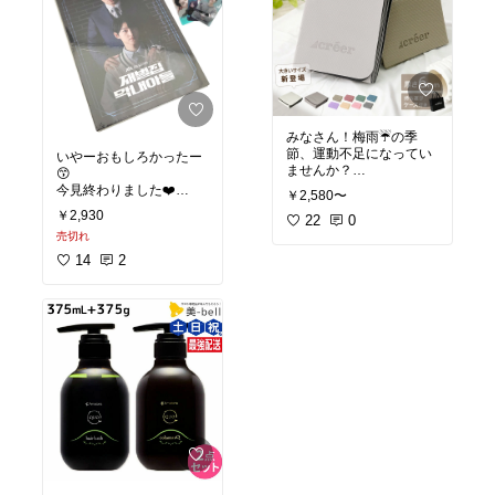
ン！
接骨院での施術もやりな
がら、ストレッチポール
腹持ちがいいので、ダイ
で身体を伸ばして、肩甲
エットにも効果的です😄
骨周りもほぐして、スッ
キリしてきました😄
みんなで健康になっちゃ
いましよー！！
#時短料
この夏、ストレッチポー
理
#ダイエット
#オリ
みなさん！梅雨☔️の季
ルで身体のメンテナンス
ジナル写真
節、運動不足になってい
いやーおもしろかったー
をしませんか？
#宅トレ
ませんか？
😙
#健康グッズ
#ストレ
ダイエットは食事を減ら
今見終わりました❤️
ス解消
￥2,580〜
すだけではいけません。
￥2,930
運動も組み合わせてこ
22
0
財閥家とは縁遠い身分で
そ、成功するんです😀
売切れ
すが、、、
なんだかドラマを見ると
14
2
この折りたたみヨガマッ
憑依してしまう自分。
トは持ち運びや収納に便
利❤️
韓国ドラマは音楽も素晴
らしく、切ない感情を上
ヨガ教室に行く時も専用
手く表現してくれます☺️
バッグに入れて、おしゃ
れにお出かけできます！
ドラマを思い返したい
時、切なくなりたい時な
万が一の時も90日の保証
ど😆
付き！
ぜひこのOSTでどっぷり
浸っちゃいましょう🙌
さぁこの鬱陶しい季節を
元気に乗り切りましょう
#お気に入りBGM
#韓国
😃
ドラマOST