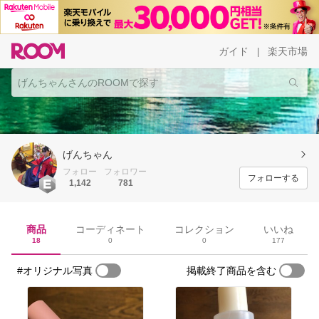
ガイド
楽天市場
|
げんちゃん
フォロー
フォロワー
フォローする
1,142
781
商品
コーディネート
コレクション
いいね
18
0
0
177
#オリジナル写真
掲載終了商品を含む