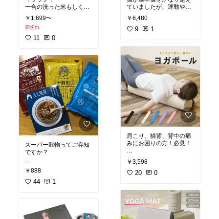
一合の洗った米もしくは
ていましたが、運動や食
無洗米をアイラップにい
事療法で下げました。
￥1,699〜
￥6,480
れて 200mlの水を20分程
その際にこの【緑でサラ
売切れ
吸水させて、アイラップ
ナ】も合わせて飲み始め
9
1
の口をねじり、鍋で湯を
ました。これはコレステ
11
0
沸かし、皿を鍋底に敷い
ロールを下げる補助的な
て20分弱火にかけ、その
役割にもなり、特定保健
まま20分蒸らすとご飯が
用食品です！これは飲み
炊き上がります！
やすくておいしいです！
とっても便利です。是非
ぜひお試しください。
#オリジナル写真
#キッチ
ンの相棒
#時短料理
#あ
ったら便利
肩こり、猫背、背中の痛
みにお困りの方！必見！
スーパー穀物ってご存知
ですか？
私は数年前に背中の痛み
￥3,598
で接骨院に駆け込みまし
大麦、もち麦、アマラン
￥888
た。ストレートネックの
20
0
サス！
ため肩こりもひどく、デ
いつものご飯がサプリメ
44
1
スクワークで姿勢も悪
ントになったら、嬉しい
く、あちこちに歪みが現
ですよねー❤️
れてました😭
ご飯に混ぜて炊くだけ！
手も痺れてどうしよう😨
そんな楽して栄養バツグ