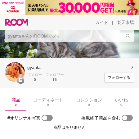
ガイド
楽天市場
|
gyanta
フォロー
フォロワー
フォローする
0
16
商品
コーディネート
コレクション
いいね
0
0
0
0
#オリジナル写真
掲載終了商品を含む
商品はありません