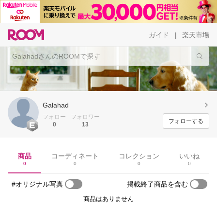
ガイド
楽天市場
|
Galahad
フォロー
フォロワー
フォローする
0
13
商品
コーディネート
コレクション
いいね
0
0
0
0
#オリジナル写真
掲載終了商品を含む
商品はありません