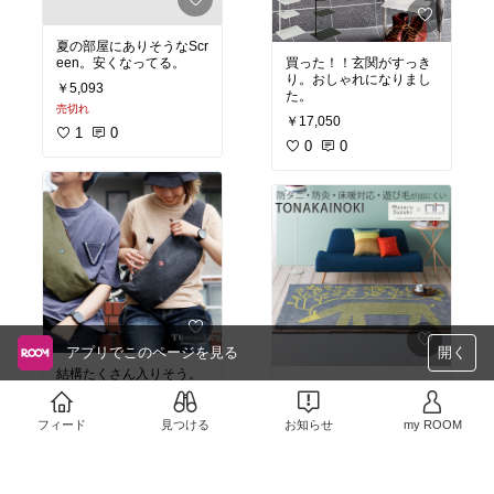
夏の部屋にありそうなScr
買った！！玄関がすっき
een。安くなってる。
り。おしゃれになりまし
￥5,093
た。
売切れ
￥17,050
1
0
0
0
アプリでこのページを見る
開く
結構たくさん入りそう。
今年の冬はこれにしたい
おしゃれなバッグ。グレ
と思いますが、いかがで
ーがいいかな。
しょうか？
フィード
見つける
お知らせ
my ROOM
￥4,730
￥44,880
1
0
売切れ
1
0