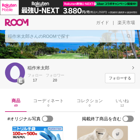
ガイド
楽天市場
|
稲作米太郎
フォロー
フォロワー
フォローする
17
20
商品
コーディネート
コレクション
いいね
49
0
0
12
#オリジナル写真
掲載終了商品を含む