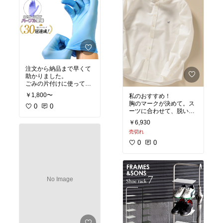
注文から納品まで早くて
助かりました。
ごみの片付けに使ってま
すが、頑丈で薄すぎず厚
￥1,800〜
私のおすすめ！
すぎずちょうどよかった
胸のマークが決めて。ス
です。
0
0
ーツに合わせて、脱いだ
安くて助かってます。
時におしゃれに見えそ
￥6,930
う。
売切れ
買いました！
0
0
No Image