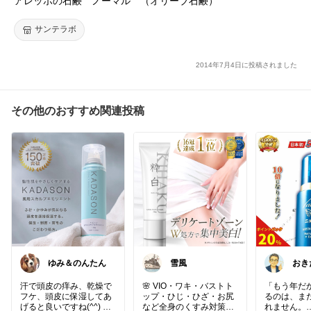
アレッポの石鹸 ノーマル （オリーブ石鹸）
サンテラボ
2014年7月4日に投稿されました
その他のおすすめ関連投稿
ゆみ＆のんたん
雪風
おき
え50
汗で頭皮の痒み、乾燥で
🌸 VIO・ワキ・バストト
「もう年だ
フケ、頭皮に保湿してあ
ップ・ひじ・ひざ・お尻
るのは、ま
げると良いですね(^^) つ
など全身のくすみ対策に
れません。