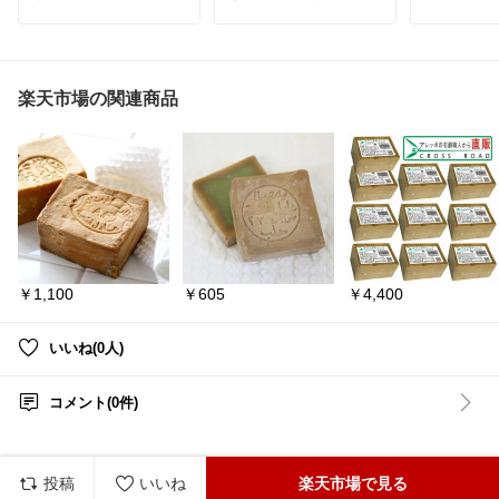
けるとスースーして気持
使えるフェムケアクリー
医薬部外品
ち良いです♪
ム。乾燥による黒ずみを
で、頭皮環
保湿しながらケアでき、
ら健やかな
#おすすめスキンケア
敏感な部分にも使いやす
台づくりを
#美容マニア
い処方で毎日のスキンケ
抜け毛や薄
#カダソン
アに取り入れやすいアイ
始めたら、
楽天市場の関連商品
#スカルプエモリエント
テムです。
#フェムケア
#
安心につな
#フケ対策
黒ずみ対策
#保湿クリー
人気が高く
#頭皮ケア
ム
#デリケートゾーンケ
話題になっ
#頭皮痒み
ア
#くすみケア
#楽天RO
鏡の前で髪
OM
#純白
時間が、憂
楽しみな時
に。
#育毛剤
#
男性
￥1,100
￥605
￥4,400
いいね(0人)
コメント(0件)
投稿
いいね
楽天市場で見る