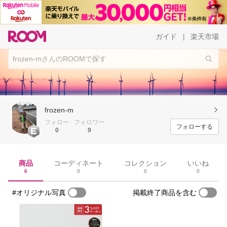
ガイド
楽天市場
|
frozen-m
フォロー
フォロワー
フォローする
0
9
商品
コーディネート
コレクション
いいね
6
0
0
0
#オリジナル写真
掲載終了商品を含む