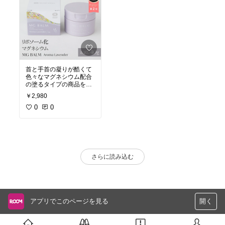
首と手首の凝りが酷くて
色々なマグネシウム配合
の塗るタイプの商品を使
ってみましたが、こちら
￥2,980
は特に香りが良いのと心
地よいスースーと清涼感
0
0
がある。肌にピタっとつ
くのでマッサージがしや
すかった。首は速攻性は
感じられなかったけれ
ど、こめかみは割とすぐ
効果を感じました。頭の
さらに読み込む
重さがとれるかんじがし
ました。ラベンダーのア
ロマ効果があったような
気がします。試しに使っ
てみたい方は、40gぜひ
オススメです。
アプリでこのページを見る
開く