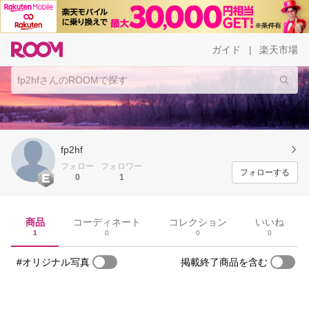
ガイド
楽天市場
|
fp2hf
フォロー
フォロワー
フォローする
0
1
商品
コーディネート
コレクション
いいね
1
0
0
0
#オリジナル写真
掲載終了商品を含む