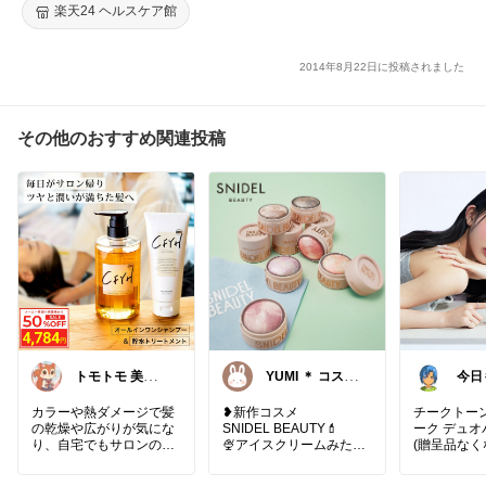
楽天24 ヘルスケア館
2014年8月22日に投稿されました
その他のおすすめ関連投稿
トモトモ 美
YUMI ＊ コスメ
今
容 食品 子育
と暮らし🌱
てルーム
カラーや熱ダメージで髪
❥︎新作コスメ
チークトー
の乾燥や広がりが気にな
SNIDEL BEAUTY💄
ーク デュオバ
り、自宅でもサロンのよ
🍨アイスクリームみたい
(贈呈品な
うなケアがしたくて使っ
👀
てみました💦 オールイン
𓂃𓂃𓂃𓂃𓂃𓂃𓂃𓂃𓂃
#楽天市場