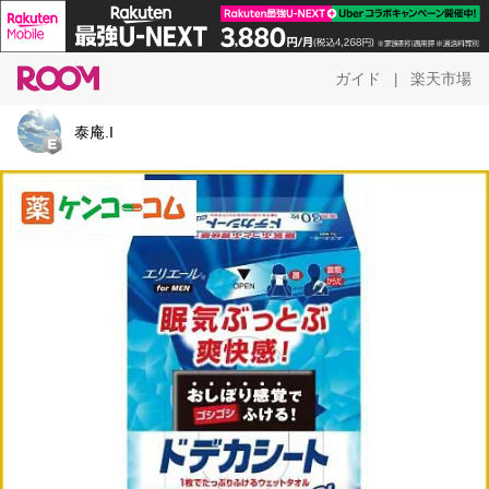
ガイド
楽天市場
|
泰庵.I