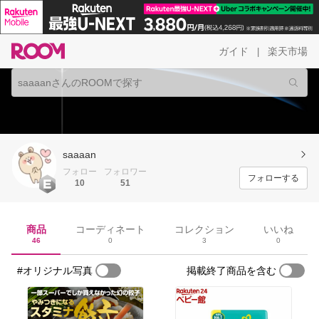
ガイド
楽天市場
|
saaaan
フォロー
フォロワー
フォローする
10
51
商品
コーディネート
コレクション
いいね
46
0
3
0
#オリジナル写真
掲載終了商品を含む