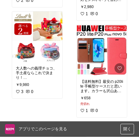
2
0
ます！手土産にも最適！
#バレンタイン
#チーズケ
￥2,980
美味しくてかわいいので
ーキ
#手土産
#リラック
ぜひ❤️
1
0
マ
#ギフト
#贈り物
#プレ
ゼント
#スイーツ
#自分
#バレンタイン
#チョコ
#
用バレンタイン
ショコラティエ
#送料無
料
#ギフト
#贈り物
#プレ
ゼント
#スイーツ
#自分
用バレンタイン
大人数への義理チョコ、
手土産ならこれで決ま
り！
【送料無料】最安の p20li
￥9,980
te 手帳型ケースだと思い
#バレンタイン
#チョコ
#
ます。カラーも沢山ある
ショコラティエ
3
0
#ギフト
ので取り敢えず、と言う
#贈り物
#プレゼント
#ス
￥658
方もぜひ！私も買いま
イーツ
#自分用バレンタ
売切れ
す！
イン
1
0
#Huawei
#スマホケース
#
ケース
#カバー
#手帳
#可
愛い
アプリでこのページを見る
開く