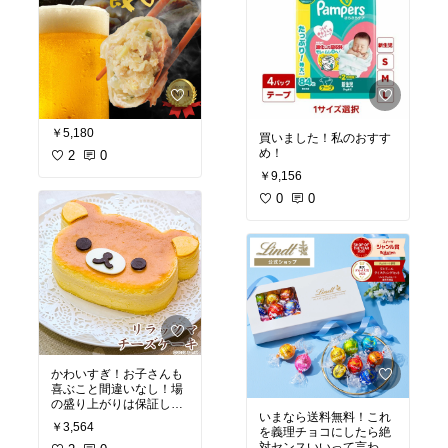
￥5,180
買いました！私のおすす
め！
2
0
￥9,156
0
0
かわいすぎ！お子さんも
喜ぶこと間違いなし！場
の盛り上がりは保証しま
いまなら送料無料！これ
す！
￥3,564
を義理チョコにしたら絶
対センスいいって言われ