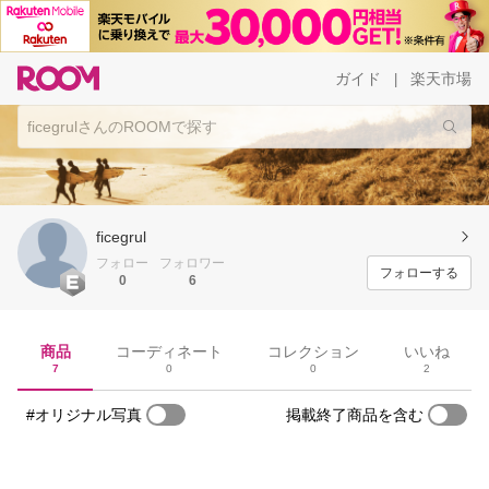
ガイド
楽天市場
|
ficegrul
フォロー
フォロワー
フォローする
0
6
商品
コーディネート
コレクション
いいね
7
0
0
2
#オリジナル写真
掲載終了商品を含む