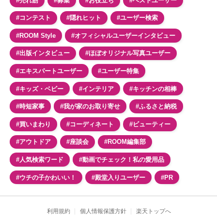
#売れ筋
#募集
#お役立ち
#ベストユーザー
#コンテスト
#隠れヒット
#ユーザー検索
#ROOM Style
#オフィシャルユーザーインタビュー
#出版インタビュー
#ほぼオリジナル写真ユーザー
#エキスパートユーザー
#ユーザー特集
#キッズ・ベビー
#インテリア
#キッチンの相棒
#時短家事
#我が家のお取り寄せ
#ふるさと納税
#買いまわり
#コーディネート
#ビューティー
#アウトドア
#座談会
#ROOM編集部
#人気検索ワード
#動画でチェック！私の愛用品
#ウチの子かわいい！
#殿堂入りユーザー
#PR
利用規約
個人情報保護方針
楽天トップへ