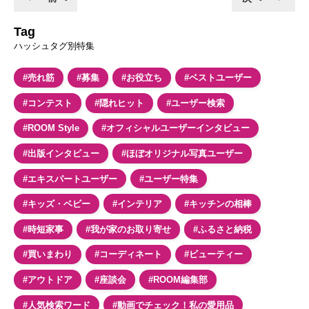
Tag
ハッシュタグ別特集
#売れ筋
#募集
#お役立ち
#ベストユーザー
#コンテスト
#隠れヒット
#ユーザー検索
#ROOM Style
#オフィシャルユーザーインタビュー
#出版インタビュー
#ほぼオリジナル写真ユーザー
#エキスパートユーザー
#ユーザー特集
#キッズ・ベビー
#インテリア
#キッチンの相棒
#時短家事
#我が家のお取り寄せ
#ふるさと納税
#買いまわり
#コーディネート
#ビューティー
#アウトドア
#座談会
#ROOM編集部
#人気検索ワード
#動画でチェック！私の愛用品