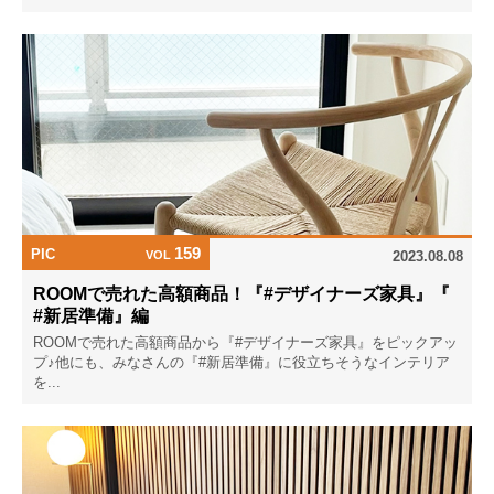
159
PIC
VOL
2023.08.08
ROOMで売れた高額商品！『#デザイナーズ家具』『
#新居準備』編
ROOMで売れた高額商品から『#デザイナーズ家具』をピックアッ
プ♪他にも、みなさんの『#新居準備』に役立ちそうなインテリア
を...