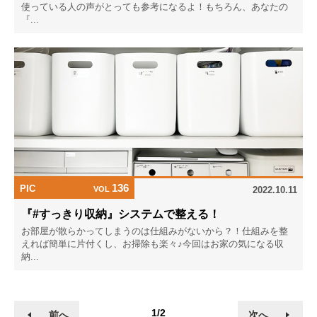
使っている人の声がとっても参考になるよ！もちろん、あなたの
『...
136
PIC
VOL
2022.10.11
『#すっきり収納』システムで整える！
お部屋が散らかってしまうのは仕組みがないから？！仕組みを整
えれば簡単に片付くし、お掃除も楽々♪今回はお家の気になる収
納...
1/2
前へ
次へ