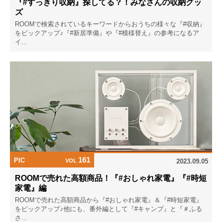
『#すっきり収納』探してる？！みなさんの収納グッ
ズ
ROOMで検索されているキーワードからおうちの様々な『#収納』
をピックアップ♪『#新居準備』や『#模様替え』の参考になるア
イ...
161
PIC
VOL
2023.09.05
ROOMで売れた高額商品！『#おしゃれ家電』『#時短
家電』編
ROOMで売れた高額商品から『#おしゃれ家電』＆『#時短家電』
をピックアップ♪他にも、番外編として『#キャンプ』と『＃ふる
さ...