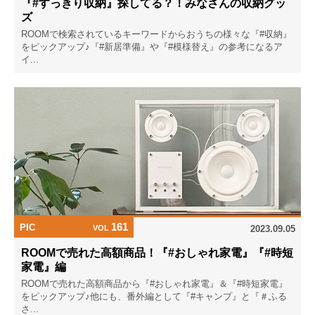
『#すっきり収納』探してる？！みなさんの収納グッ
ズ
ROOMで検索されているキーワードからおうちの様々な『#収納』
をピックアップ♪『#新居準備』や『#模様替え』の参考になるア
イ...
161
PIC
VOL
2023.09.05
ROOMで売れた高額商品！『#おしゃれ家電』『#時短
家電』編
ROOMで売れた高額商品から『#おしゃれ家電』＆『#時短家電』
をピックアップ♪他にも、番外編として『#キャンプ』と『＃ふる
さ...