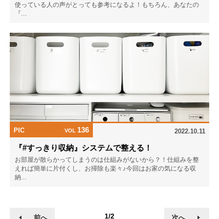
使っている人の声がとっても参考になるよ！もちろん、あなたの
『...
136
PIC
VOL
2022.10.11
『#すっきり収納』システムで整える！
お部屋が散らかってしまうのは仕組みがないから？！仕組みを整
えれば簡単に片付くし、お掃除も楽々♪今回はお家の気になる収
納...
1/2
前へ
次へ