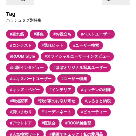
Tag
ハッシュタグ別特集
#売れ筋
#募集
#お役立ち
#ベストユーザー
#コンテスト
#隠れヒット
#ユーザー検索
#ROOM Style
#オフィシャルユーザーインタビュー
#出版インタビュー
#ほぼオリジナル写真ユーザー
#エキスパートユーザー
#ユーザー特集
#キッズ・ベビー
#インテリア
#キッチンの相棒
#時短家事
#我が家のお取り寄せ
#ふるさと納税
#買いまわり
#コーディネート
#ビューティー
#アウトドア
#座談会
#ROOM編集部
#人気検索ワード
#動画でチェック！私の愛用品