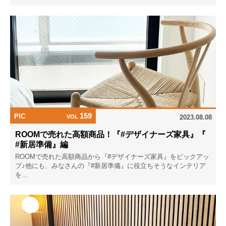
159
PIC
VOL
2023.08.08
ROOMで売れた高額商品！『#デザイナーズ家具』『
#新居準備』編
ROOMで売れた高額商品から『#デザイナーズ家具』をピックアッ
プ♪他にも、みなさんの『#新居準備』に役立ちそうなインテリア
を...