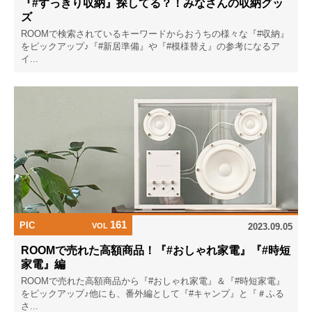
『#すっきり収納』探してる？！みなさんの収納グッ
ズ
ROOMで検索されているキーワードからおうちの様々な『#収納』
をピックアップ♪『#新居準備』や『#模様替え』の参考になるア
イ...
161
PIC
VOL
2023.09.05
ROOMで売れた高額商品！『#おしゃれ家電』『#時短
家電』編
ROOMで売れた高額商品から『#おしゃれ家電』＆『#時短家電』
をピックアップ♪他にも、番外編として『#キャンプ』と『＃ふる
さ...