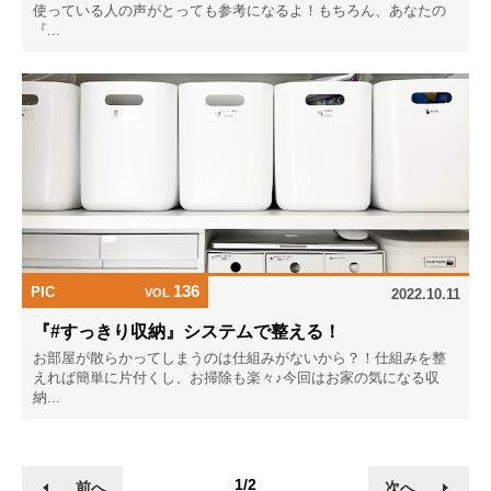
使っている人の声がとっても参考になるよ！もちろん、あなたの
『...
136
PIC
VOL
2022.10.11
『#すっきり収納』システムで整える！
お部屋が散らかってしまうのは仕組みがないから？！仕組みを整
えれば簡単に片付くし、お掃除も楽々♪今回はお家の気になる収
納...
1/2
前へ
次へ