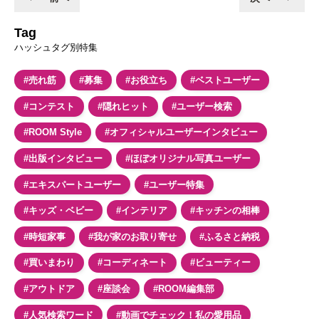
Tag
ハッシュタグ別特集
#売れ筋
#募集
#お役立ち
#ベストユーザー
#コンテスト
#隠れヒット
#ユーザー検索
#ROOM Style
#オフィシャルユーザーインタビュー
#出版インタビュー
#ほぼオリジナル写真ユーザー
#エキスパートユーザー
#ユーザー特集
#キッズ・ベビー
#インテリア
#キッチンの相棒
#時短家事
#我が家のお取り寄せ
#ふるさと納税
#買いまわり
#コーディネート
#ビューティー
#アウトドア
#座談会
#ROOM編集部
#人気検索ワード
#動画でチェック！私の愛用品