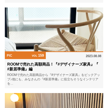
159
PIC
VOL
2023.08.08
ROOMで売れた高額商品！『#デザイナーズ家具』『
#新居準備』編
ROOMで売れた高額商品から『#デザイナーズ家具』をピックアッ
プ♪他にも、みなさんの『#新居準備』に役立ちそうなインテリア
を...