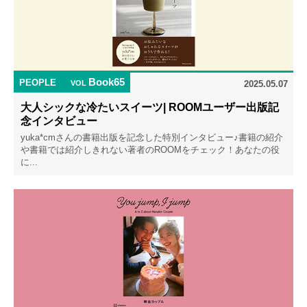
Book65
PEOPLE
VOL
2025.05.07
大人シックな冷たいスイーツ| ROOMユーザー出版記
念インタビュー
yuka*cmさんの書籍出版を記念した特別インタビュー♪書籍の紹介
や書籍では紹介しきれない著者のROOMをチェック！あなたの役
に...