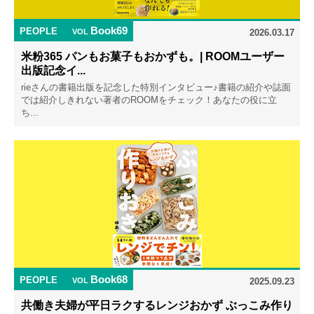
Book69
PEOPLE
VOL
2026.03.17
米粉365 パンもお菓子もおかずも。| ROOMユーザー
出版記念イ...
rieさんの書籍出版を記念した特別インタビュー♪書籍の紹介や誌面
では紹介しきれない著者のROOMをチェック！あなたの役に立
ち...
Book68
PEOPLE
VOL
2025.09.23
共働き夫婦が平日ラクするレンジおかず ぶっこみ作り