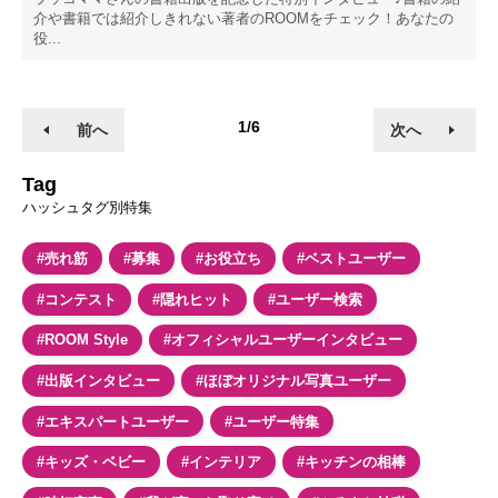
介や書籍では紹介しきれない著者のROOMをチェック！あなたの
役...
1/6
前へ
次へ
Tag
ハッシュタグ別特集
#売れ筋
#募集
#お役立ち
#ベストユーザー
#コンテスト
#隠れヒット
#ユーザー検索
#ROOM Style
#オフィシャルユーザーインタビュー
#出版インタビュー
#ほぼオリジナル写真ユーザー
#エキスパートユーザー
#ユーザー特集
#キッズ・ベビー
#インテリア
#キッチンの相棒