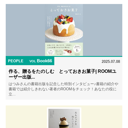
Book66
PEOPLE
VOL
2025.07.08
作る、贈るをたのしむ とっておきお菓子| ROOMユ
ーザー出版...
はつみさんの書籍出版を記念した特別インタビュー♪書籍の紹介や
書籍では紹介しきれない著者のROOMをチェック！あなたの役に
立...