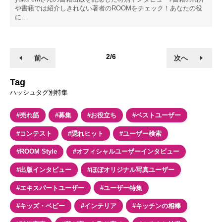
や書籍では紹介しきれない著者のROOMをチェック！あなたの役
に...
2/6
前へ
次へ
Tag
ハッシュタグ別特集
#売れ筋
#募集
#お役立ち
#ベストユーザー
#コンテスト
#隠れヒット
#ユーザー検索
#ROOM Style
#オフィシャルユーザーインタビュー
#出版インタビュー
#ほぼオリジナル写真ユーザー
#エキスパートユーザー
#ユーザー特集
#キッズ・ベビー
#インテリア
#キッチンの相棒