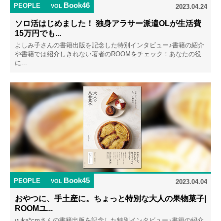
Book46
PEOPLE
VOL
2023.04.24
ソロ活はじめました！ 独身アラサー派遣OLが生活費
15万円でも...
よしみ子さんの書籍出版を記念した特別インタビュー♪書籍の紹介
や書籍では紹介しきれない著者のROOMをチェック！あなたの役
に...
Book45
PEOPLE
VOL
2023.04.04
おやつに、手土産に。ちょっと特別な大人の果物菓子|
ROOMユ...
yuka*cmさんの書籍出版を記念した特別インタビュー♪書籍の紹介