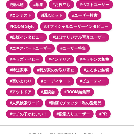
#売れ筋
#募集
#お役立ち
#ベストユーザー
#コンテスト
#隠れヒット
#ユーザー検索
#ROOM Style
#オフィシャルユーザーインタビュー
#出版インタビュー
#ほぼオリジナル写真ユーザー
#エキスパートユーザー
#ユーザー特集
#キッズ・ベビー
#インテリア
#キッチンの相棒
#時短家事
#我が家のお取り寄せ
#ふるさと納税
#買いまわり
#コーディネート
#ビューティー
#アウトドア
#座談会
#ROOM編集部
#人気検索ワード
#動画でチェック！私の愛用品
#ウチの子かわいい！
#殿堂入りユーザー
#PR