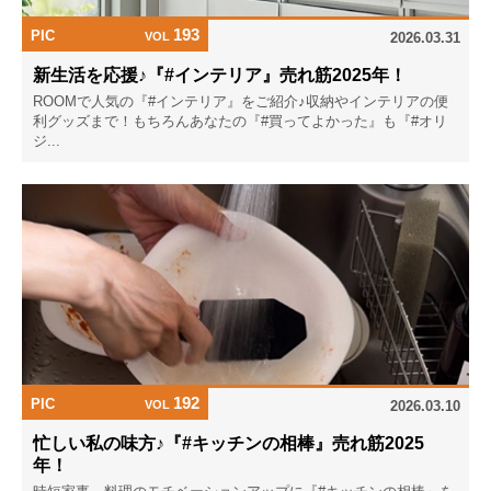
193
PIC
VOL
2026.03.31
新生活を応援♪『#インテリア』売れ筋2025年！
ROOMで人気の『#インテリア』をご紹介♪収納やインテリアの便
利グッズまで！もちろんあなたの『#買ってよかった』も『#オリ
ジ...
192
PIC
VOL
2026.03.10
忙しい私の味方♪『#キッチンの相棒』売れ筋2025
年！