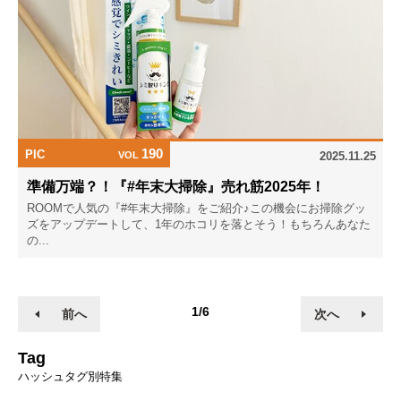
190
PIC
VOL
2025.11.25
準備万端？！『#年末大掃除』売れ筋2025年！
ROOMで人気の『#年末大掃除』をご紹介♪この機会にお掃除グッ
ズをアップデートして、1年のホコリを落とそう！もちろんあなた
の...
1/6
前へ
次へ
Tag
ハッシュタグ別特集