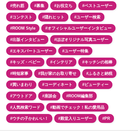
#売れ筋
#募集
#お役立ち
#ベストユーザー
#コンテスト
#隠れヒット
#ユーザー検索
#ROOM Style
#オフィシャルユーザーインタビュー
#出版インタビュー
#ほぼオリジナル写真ユーザー
#エキスパートユーザー
#ユーザー特集
#キッズ・ベビー
#インテリア
#キッチンの相棒
#時短家事
#我が家のお取り寄せ
#ふるさと納税
#買いまわり
#コーディネート
#ビューティー
#アウトドア
#座談会
#ROOM編集部
#人気検索ワード
#動画でチェック！私の愛用品
#ウチの子かわいい！
#殿堂入りユーザー
#PR