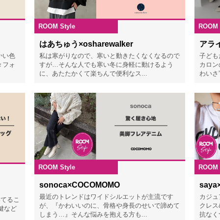
ROOM Style
ROOM 
5.12.01
2025.11.20
はあちゅう×osharewalker
アライ
かい色
私は寒がりなので、寒いと動きたくなくなるので
子ども
々フォ
すが…そんな人でも寒い冬に身軽に動けるよう
カロン
に、あたたかくて楽ちんで便利なス...
わいさ
ROOM Style
ROOM 
2025.11.18
5.11.20
sonoca×COCOMOMO
saya
最近のトレンドはワイドシルエットが主流です
カジュ
いてるこ
が、『かわいいのに、骨格や身長のせいで諦めて
クレス
鍵など
しまう…』そんな悩みを抱える方も...
抗なくつ