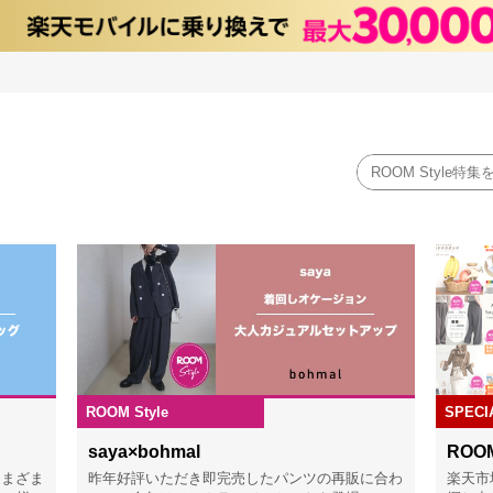
ROOM'S CAMPAIGN & FEATURE
ROOM Style
SPECI
6.02.04
2026.01.27
saya×bohmal
ROOM
さまざま
昨年好評いただき即完売したパンツの再販に合わ
楽天市