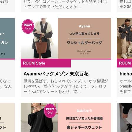
es様
せて、今年はノーカラージャケットも登場！セッ
探し出
トアップで着ていただくとオケ...
ROOM
ROOM Style
ROOM 
5.12.18
2025.12.04
Ayami×バッグメゾン 東京百花
hich
なくなっ
服装を選ばず、おしゃれでシンプル、かつ整理が
オール
が、なん
しやすい。”整う”バッグが作りたくて、フォロワ
bra
ーさんにアンケートをとり、協...
を育て