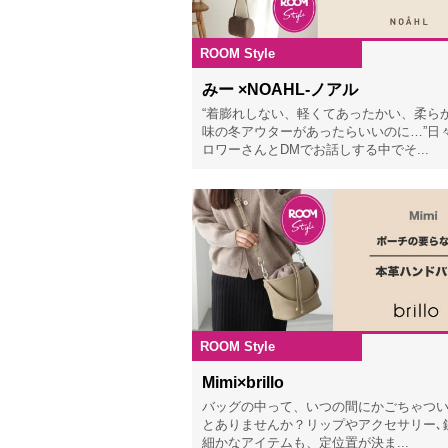
ROOM Style
202
みー ×NOAHL-ノアル
“着膨れしない、軽くてあったかい、柔ら
味の冬アウターがあったらいいのに…”日
ロワーさんとDMでお話しする中でそ...
ROOM Style
202
Mimi×brillo
バッグの中って、いつの間にかごちゃつ
とありませんか？リップやアクセサリー､
細かなアイテムも、定位置が決ま...