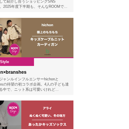
して紹介し合うショッピングSNS
。2025年度下半期も、そんなROOMで...
Style
2025.12.03
on×branshes
ジャンルインフルエンサーhichonと
nshesの待望の初コラボ企画。4人の子ども達
る中で、ニット系は可愛いけれど...