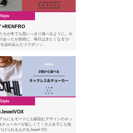
Style
2025.11.20
×RENFRO
たちが冬でも思いっきり遊べるように。ホ
のあったか技術に、毎日はきたくなる”か
”を詰め込んだコラボソッ...
Style
2025.11.18
×JewelVOX
アルにもモードにも馴染むデザインのネッ
&チョーカーが欲しくて！大人女子にも抵
けられるものをJewel VO...