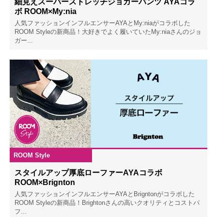
細見えスーパーストレッチジョガーパンツ AYAコラ
ボ ROOM×My:nia
人気ファッションインフルエンサーAYAとMy:niaがコラボした
ROOM Styleの新商品！大好きでよく履いていたMy:niaさんのジョ
ガー...
ROOM Style
2023.04.20
スタイルアップ厚底ローファーAYAコラボ
ROOM×Brignton
人気ファッションインフルエンサーAYAとBrigntonがコラボした
ROOM Styleの新商品！Brightonさんの高いクオリティとコストパ
フ...