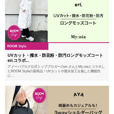
ROOM Style
2023.02.09
UVカット・撥水・防花粉・防汚ロングモッズコート
eri.コラボ...
アメーバブログ公式トップブロガーのeri.さんとMy:niaとコラボし
たROOM Styleの新商品！UVカットや撥水加工を施した機能性
に...