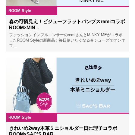
ROOM Style
2023.03.17
春の可憐見え！ビジューフラットパンプスremiコラボ
ROOM×MIN...
ファッションインフルエンサーのremiさんとMINKY MEがコラボ
したROOM Styleの新商品！毎日使いたくなる春シューズでオンオ
フ...
ROOM Style
2023.03.10
きれいめ2way本革ミニショルダー日比理子コラボ
ROOM×SAC'S BAR