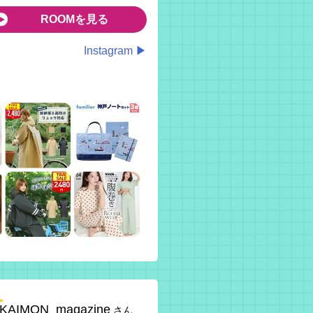
ROOMを見る
Instagram ▶
KAIMON_magazine
さん