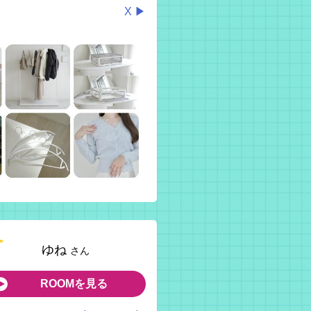
X ▶
ゆね
さん
ROOMを見る