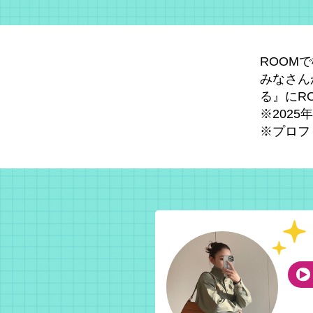
ROOM
みなさん
る』にR
※202
※プロフ