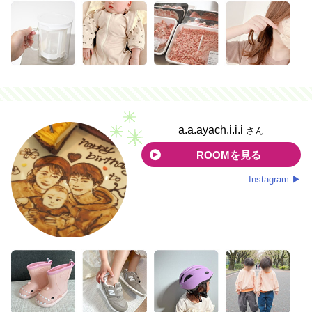
a.a.ayach.i.i.i
さん
ROOMを見る
Instagram ▶