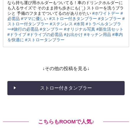
なら持ち運び用ホルダーもついてる！車のドリンクホルダーに
も入るサイズで そのまま持ち歩きにも( ¨̮ ) ストローを洗うブラ
シと 予備のフタまでついてるのがありがたい
#ホワイトデー
#
必需品
#ママに優しい
#ストロー付きタンブラー
#タンブラー
#
ストロー付タンブラー
#ステンレス
#水筒
#トラベルタンブラ
ー
#旅行の必需品
#タンブラー
#オリジナル写真
#新生活セット
#ドライブ
#ドライブの必需品
#お出かけ
#キッチン用品
#車内
を快適に
#ストロータンブラー
↓その他の投稿を見る↓
ストロー付きタンブラー
こちらもROOMで人気♪