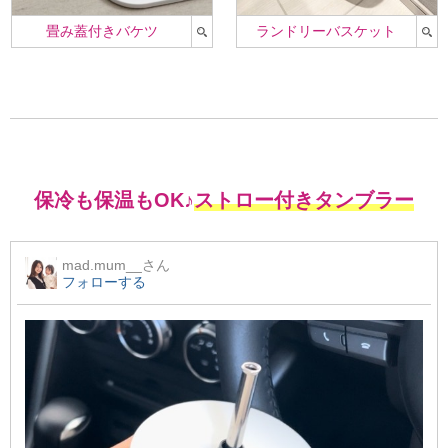
畳み蓋付きバケツ
ランドリーバスケット
保冷も保温もOK♪
ストロー付きタンブラー
mad.mum__
さん
フォローする