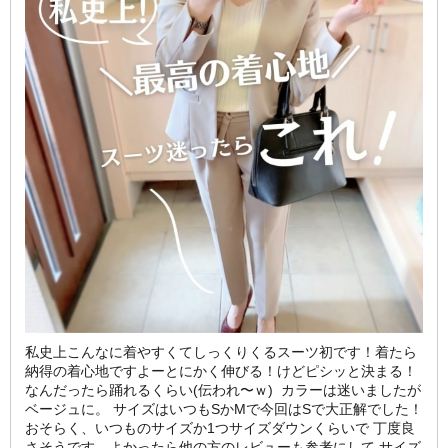
私史上こんなに着やすくてしっくりくるスーツ初です！着たら
納得の着心地ですよーとにかく伸びる！けどピシッと決まる！
なんだったら踊れるくらい(伝われ〜ｗ) ⁡ カラーは迷いましたが
ベージュに。 サイズはいつもSかMで今回はSで大正解でした！
おそらく、いつものサイズか1つサイズダウンくらいで 丁度良
さそうです。よかったら他の方のレビューも参考にして サイズ