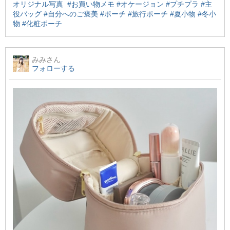
オリジナル写真
#お買い物メモ
#オケージョン
#プチプラ
#主
役バッグ
#自分へのご褒美
#ポーチ
#旅行ポーチ
#夏小物
#冬小
物
#化粧ポーチ
みみ
さん
フォローする