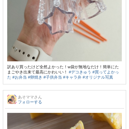
訳あり買ったけど全然よかった！w袋が無地なだけ！簡単にた
まごやき出来て最高にかわいい！
#デコきゅう
#買ってよかっ
た
#お弁当
#卵焼き
#子供弁当
#キャラ弁
#オリジナル写真
あそママ
さん
フォローする