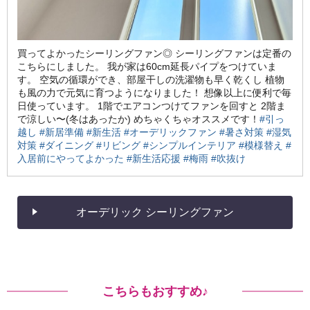
買ってよかったシーリングファン◎ シーリングファンは定番の
こちらにしました。 我が家は60cm延長パイプをつけていま
す。 空気の循環ができ、部屋干しの洗濯物も早く乾くし 植物
も風の力で元気に育つようになりました！ 想像以上に便利で毎
日使っています。 1階でエアコンつけてファンを回すと 2階ま
で涼しい〜(冬はあったか) めちゃくちゃオススメです！
#引っ
越し
#新居準備
#新生活
#オーデリックファン
#暑さ対策
#湿気
対策
#ダイニング
#リビング
#シンプルインテリア
#模様替え
#
入居前にやってよかった
#新生活応援
#梅雨
#吹抜け
オーデリック シーリングファン
こちらもおすすめ♪