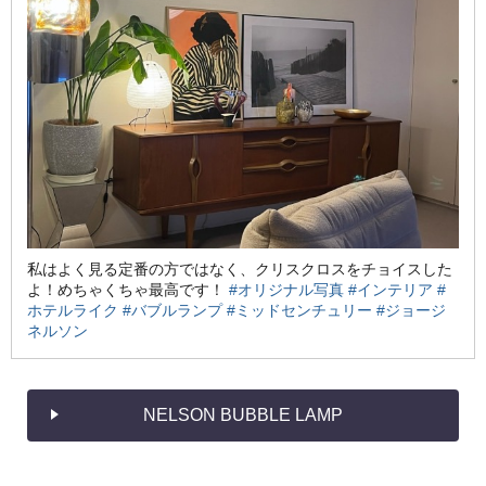
私はよく見る定番の方ではなく、クリスクロスをチョイスした
よ！めちゃくちゃ最高です！
#オリジナル写真
#インテリア
#
ホテルライク
#バブルランプ
#ミッドセンチュリー
#ジョージ
ネルソン
NELSON BUBBLE LAMP