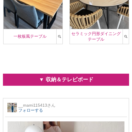
セラミック円形ダイニング
一枚板風テーブル
テーブル
▼ 収納＆テレビボード
__mami115413
さん
フォローする