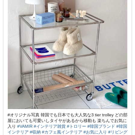
#オリジナル写真 韓国でも日本でも大人気な3 tier trolley どの部
屋においても可愛いしタイヤがあるから移動も 楽ちんでお気に
入り
#VAMIR
#インテリア雑貨
#トロリー
#韓国ブランド
#韓国
インテリア
#収納
#カフェ風インテリア
#お気に入り
#リビング