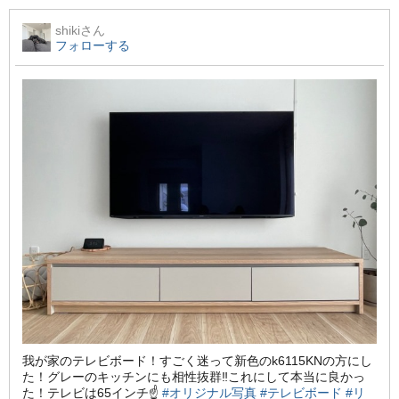
shiki
さん
フォローする
我が家のテレビボード！すごく迷って新色のk6115KNの方にし
た！グレーのキッチンにも相性抜群‼️これにして本当に良かっ
た！テレビは65インチ☝️
#オリジナル写真
#テレビボード
#リ