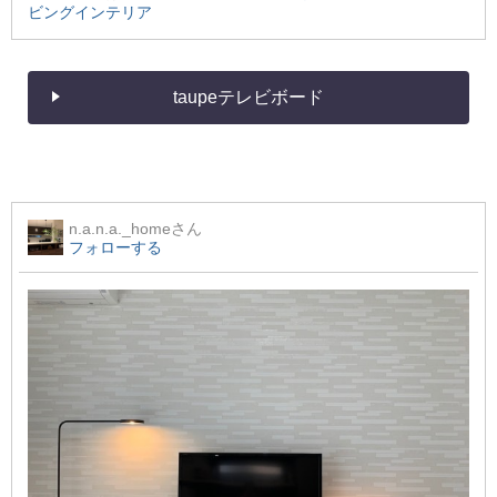
ビングインテリア
taupeテレビボード
n.a.n.a._home
さん
フォローする