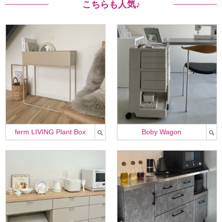
こちらも人気♪
ferm LIVING Plant Box
Boby Wagon