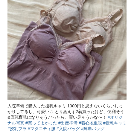
入院準備で購入した授乳キャミ 1000円と思えないくらいしっ
かりしてるし、可愛い♡ とりあえず2着買ったけど、便利そう
&母乳育児になりそうだったら、買い足そうかな〜！
#オリジ
ナル写真
#買ってよかった
#出産準備
#着心地重視
#授乳キャミ
#授乳ブラ
#マタニティ服
#入院バッグ
#陣痛バッグ