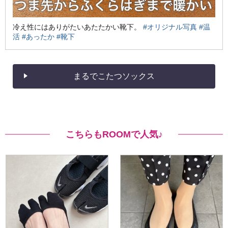
冷え性にはありがたいあたたかい靴下。
#オリジナル写真
#温
活
#あったか
#靴下
まるでこたつソックス
こちらもROOMで人気♪