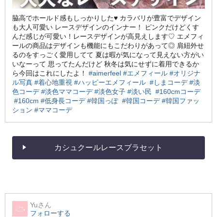
脇高でホールド感もしっかりした♥ カラバリが豊富でデザイン
も大人可愛い レースデザインのインナー！ ピンクだけどくす
んだ感じが可愛い！レースデザインが高見えします♡ エメフィ
ールの商品はデザインも機能にもこだわりがあって◎ 肩紐外せ
るのをすっごく愛用してて 夏は暇が気になって見えない方がい
いなーって 思ってたんだけど 秋冬は気にせずに着用できるか
ら今回はこれにしたよ！
#aimerfeel
#エメフィール
#オリジナ
ル写真
#着心地重視
#ハッピーエメフィール
⁡
#しまコーデ
#淡
色コーデ
#淡色ママコーデ
#淡色女子
#淡い民
#160cmコーデ
#160cm
#低身長コーデ
#韓国っぽ
⁡⁡
#韓国コーデ
#韓国ファッ
ション
⁡
#ママコーデ
カシュクールレースブラセット
Yu
さん
フォローする