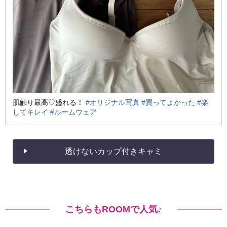
肌触り最高♡盛れる！
#オリジナル写真
#買ってよかった
#楽
してキレイ
#ルームウェア
透けないカップ付きキャミ
こちらもROOMで人気♪