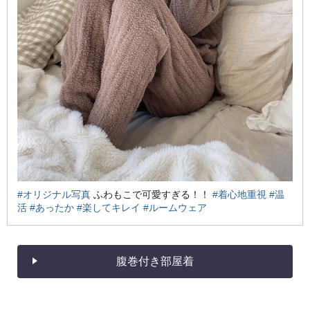
#オリジナル写真
ふわもこで可愛すぎる！！
#着心地重視
#温
活
#あったか
#楽してキレイ
#ルームウェア
腹巻付き部屋着