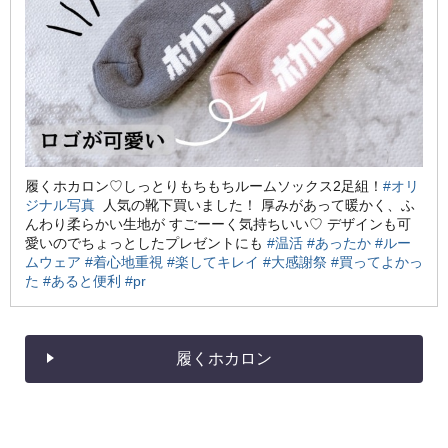
履くホカロン♡しっとりもちもちルームソックス2足組！
#オリ
ジナル写真
人気の靴下買いました！ 厚みがあって暖かく、ふ
んわり柔らかい生地が すごーーく気持ちいい♡ デザインも可
愛いのでちょっとしたプレゼントにも
#温活
#あったか
#ルー
ムウェア
#着心地重視
#楽してキレイ
#大感謝祭
#買ってよかっ
た
#あると便利
#pr
履くホカロン