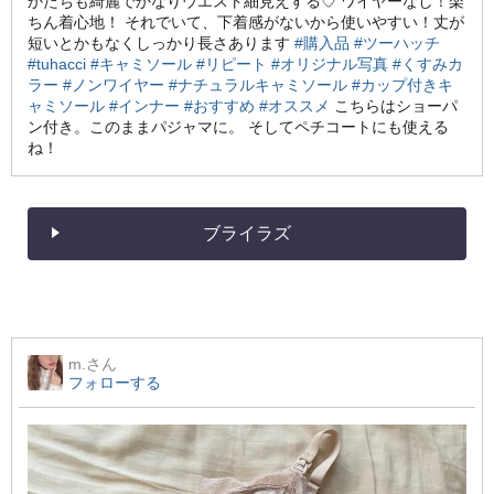
かたちも綺麗でかなりウエスト細見えする♡ ワイヤーなし！楽
ちん着心地！ それでいて、下着感がないから使いやすい！丈が
短いとかもなくしっかり長さあります
#購入品
#ツーハッチ
#tuhacci
#キャミソール
#リピート
#オリジナル写真
#くすみカ
ラー
#ノンワイヤー
#ナチュラルキャミソール
#カップ付きキ
ャミソール
#インナー
#おすすめ
#オススメ
こちらはショーパ
ン付き。このままパジャマに。 そしてペチコートにも使える
ね！
ブライラズ
m.
さん
フォローする