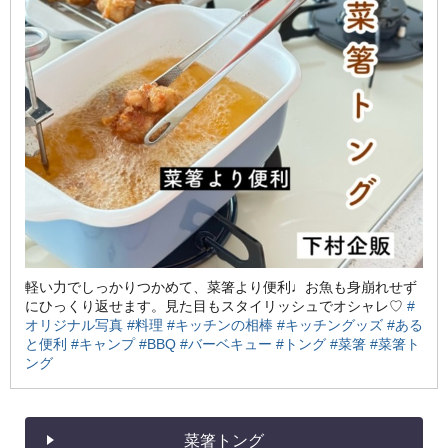
軽い力でしっかりつかめて、菜箸より便利♩お魚も身崩れせず
にひっくり返せます。見た目もスタイリッシュでオシャレ♡
#
オリジナル写真
#料理
#キッチンの相棒
#キッチングッズ
#ある
と便利
#キャンプ
#BBQ
#バーベキュー
#トング
#菜箸
#菜箸ト
ング
菜箸トング