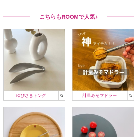
こちらもROOMで人気♪
ゆびさきトング
計量みそマドラー