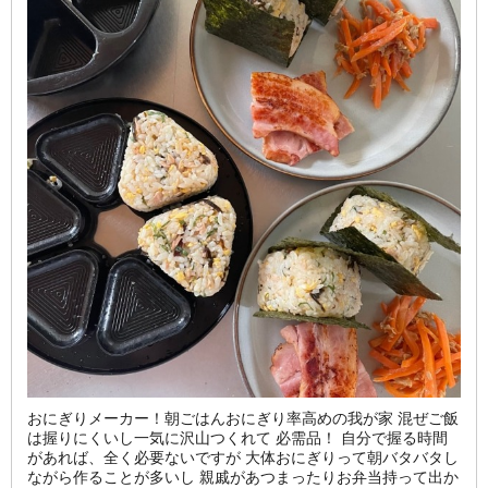
おにぎりメーカー！朝ごはんおにぎり率高めの我が家 混ぜご飯
は握りにくいし一気に沢山つくれて 必需品！ 自分で握る時間
があれば、全く必要ないですが 大体おにぎりって朝バタバタし
ながら作ることが多いし 親戚があつまったりお弁当持って出か