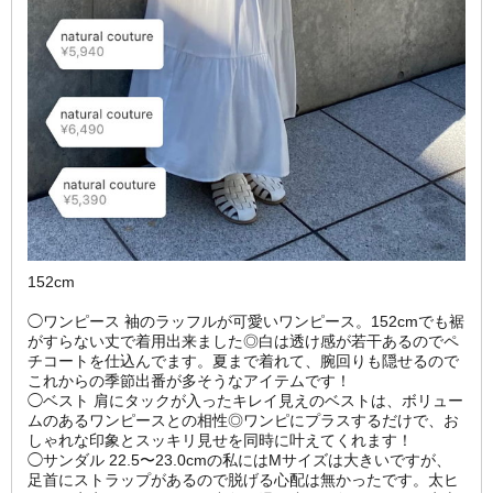
152cm
◯ワンピース 袖のラッフルが可愛いワンピース。152cmでも裾
がすらない丈で着用出来ました◎白は透け感が若干あるのでペ
チコートを仕込んでます。夏まで着れて、腕回りも隠せるので
これからの季節出番が多そうなアイテムです！
◯ベスト 肩にタックが入ったキレイ見えのベストは、ボリュー
ムのあるワンピースとの相性◎ワンピにプラスするだけで、お
しゃれな印象とスッキリ見せを同時に叶えてくれます！
◯サンダル 22.5〜23.0cmの私にはMサイズは大きいですが、
足首にストラップがあるので脱げる心配は無かったです。太ヒ