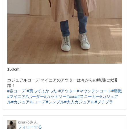
160cm
カジュアルコーデ マイニアのアウターは今からの時期に大活
躍！
#春コーデ
#買ってよかった
#アウター
#マウンテンコート
#羽織
#マイニア
#ボーダー
#カットソー
#coca
#スニーカー
#カジュア
ル
#カジュアルコーデ
#シンプル
#大人カジュアル
#プチプラ
kinako
さん
フォローする