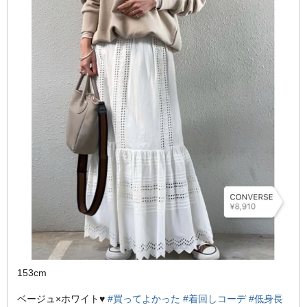
153cm
ベージュ×ホワイト♥
#買ってよかった
#着回しコーデ
#低身長