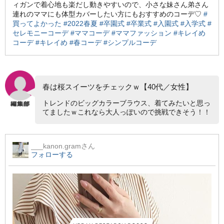
ィガンで着心地も楽だし動きやすいので、小さな妹さん弟さん
連れのママにも体型カバーしたい方にもおすすめのコーデ♡
#
買ってよかった
#2022春夏
#卒園式
#卒業式
#入園式
#入学式
#
セレモニーコーデ
#ママコーデ
#ママファッション
#キレイめ
コーデ
#キレイめ
#春コーデ
#シンプルコーデ
春は桜スイーツをチェックｗ【40代／女性】
トレンドのビッグカラーブラウス、着てみたいと思っ
てましたｗこれなら大人っぽいので挑戦できそう！！
___kanon.gram
さん
フォローする