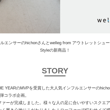
ンサーのhichonさんとwelleg from アウトレットシ
Styleの新商品！
STORY
HE YEARのMVPを受賞した大人気インフルエンサーのhichonとw
2弾コラボ企画。
ファーが完成しました。様々な人の足に合いやすいスクエ