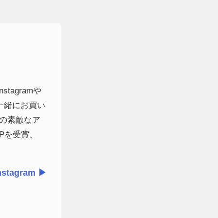
agramや
一緒にお買い
般の素敵なア
VPを受賞、
nstagram ▶