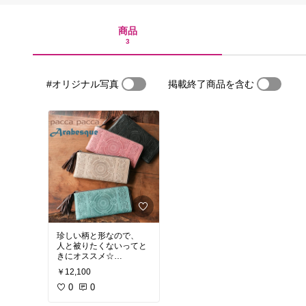
商品
3
#オリジナル写真
掲載終了商品を含む
珍しい柄と形なので、
人と被りたくないってと
きにオススメ☆
L字はなかなか使い易い♪
￥12,100
0
0