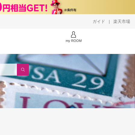
ガイド
楽天市場
|
my ROOM