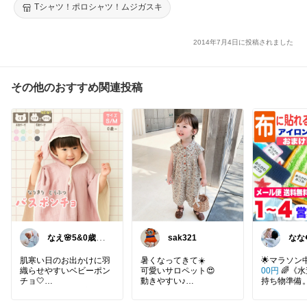
ド赤ブルー青緑黄色茶色イエローピンクオレンジ紺紫他tシャツ
Tシャツ！ポロシャツ！ムジガスキ
子供服tシャツ
2014年7月4日に投稿されました
その他のおすすめ関連投稿
なえ🌸5&0歳マ
sak321
なな
マ
まと
中✨️
肌寒い日のお出かけに羽
暑くなってきて☀️
🌟マラソン
織らせやすいベビーポン
可愛いサロペット😍
00円
🌈《
チョ🤍
動きやすい♪
持ち物準備
軽く羽織れて体温調整に
張ってるマ
使える✨
控えめのカラーと定番の
シール」で