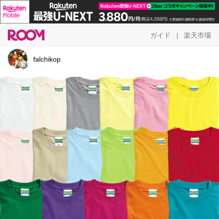
ガイド
楽天市場
|
falchikop