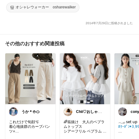
【ネコポス不可】
オシャレウォーカー osharewalker
2014年7月29日に投稿されました
その他のおすすめ関連投稿
うか＊⛄️🍊
Chii♡おしゃれ
con
で可愛いもの
時間
ア
これだけで旬顔🫧
🌈垢抜け 大人のペプラ
着心地抜群のカーブパン
ムトップス
#ｸｰﾎﾟﾝ▶︎𝟥,𝟫𝟫
ツ⭐️
シアーフリル ペプラム が
おしゃれコーデにしてく
∝ 𝖲𝖴𝖦𝖠𝖱 𝖡