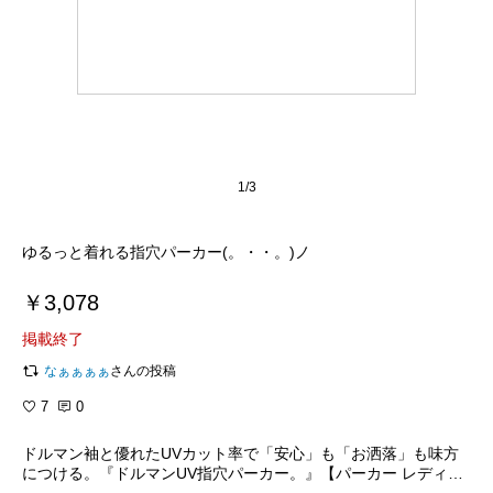
1/3
ゆるっと着れる指穴パーカー(。・・。)ノ
￥3,078
掲載終了
なぁぁぁぁ
さんの投稿
7
0
ドルマン袖と優れたUVカット率で「安心」も「お洒落」も味方
につける。『ドルマンUV指穴パーカー。』【パーカー レディー
スパーカー 無地 UVカット フード 指穴 オシャレウォーカー】