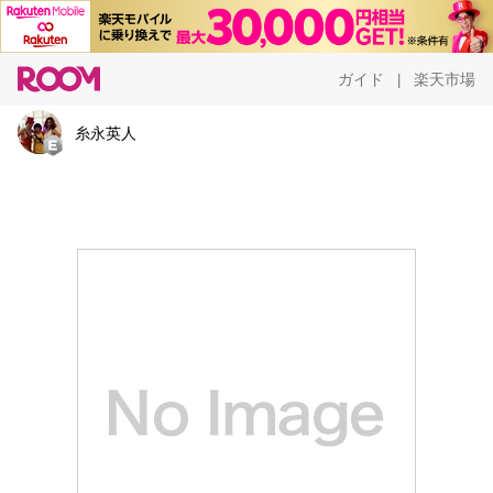
ガイド
楽天市場
|
糸永英人