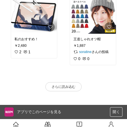
私のおすすめ！
王道しゃれオツ帽
￥2,480
￥1,887
2
1
さんの投稿
soratine
0
0
さらに読み込む
アプリでこのページを見る
開く