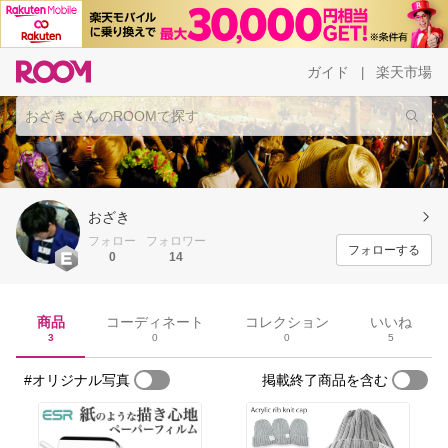
ガイド
楽天市場
|
おざき
フォロー
フォロワー
フォローする
0
14
商品
コーディネート
コレクション
いいね
3
0
0
5
#オリジナル写真
掲載終了商品を含む