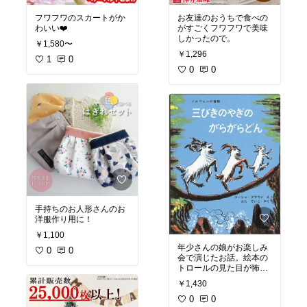
フワフワのスカートがか
お友達のおうちで食べの
わいい❤️
がすごくフワフワで美味
しかったので。
￥1,580〜
￥1,296
1
0
0
0
手持ちのお人形さんのお
洋服作り用に！
￥1,100
年少さんの娘がお楽しみ
0
0
会で演じたお話。絵本の
トロールの見た目が怖す
ぎ…
￥1,430
0
0