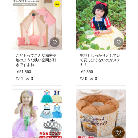
こどもってこんな秘密基
生地もしっかりとしてい
地のような狭い空間が好
て安っぽくないのがステ
きですよね。
キ！
￥51,863
￥9,350
1
0
0
0