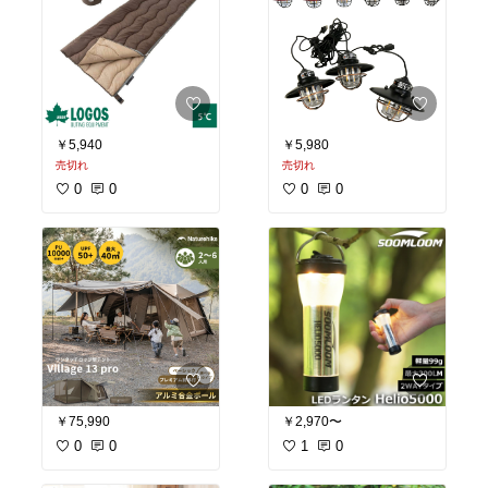
￥5,940
￥5,980
売切れ
売切れ
0
0
0
0
￥75,990
￥2,970〜
0
0
1
0