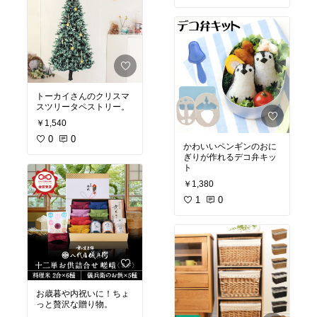
トーカイさんのクリスマ
スツリータペストリー。
￥1,540
0
0
かわいいペンギンのおに
ぎりが作れるデコ弁キッ
ト
￥1,380
1
0
お歳暮や内祝いに！ちょ
っと贅沢な贈り物。