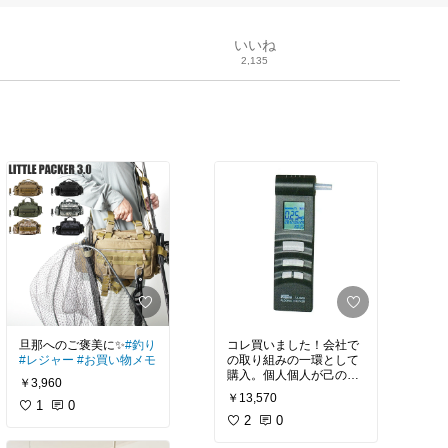
いいね
2,135
旦那へのご褒美に✨
#釣り
コレ買いました！会社で
#レジャー
#お買い物メモ
の取り組みの一環として
購入。個人個人が己のア
￥3,960
ルコールチェックを行
￥13,570
1
0
い、その日の業務に支障
が無いかを把握する為に
2
0
必要との事。吐き出し口