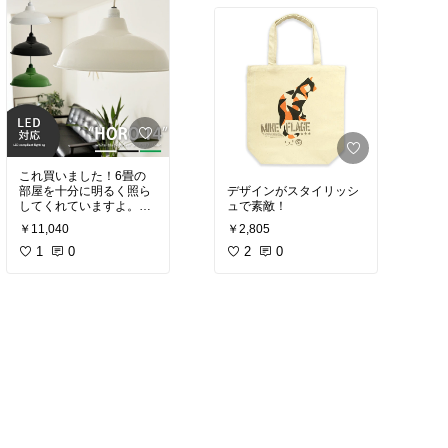
が市販のストローでも代
用できる為経済的だと思
います★
これ買いました！6畳の
部屋を十分に明るく照ら
デザインがスタイリッシ
してくれていますよ。
ュで素敵！
￥11,040
￥2,805
コードが長いので、私は
コードリールも一緒に購
1
0
2
0
入しました。背に高い方
にはそのままの取り付け
だと間違いなく頭を打つ
ことでしょう(笑)
デザイン、雰囲気重視の
方はそのままでも十分に
満足出来る商品かと思い
ます(コードの長さについ
ては)
大きさも14にして我が家
は正解でした。