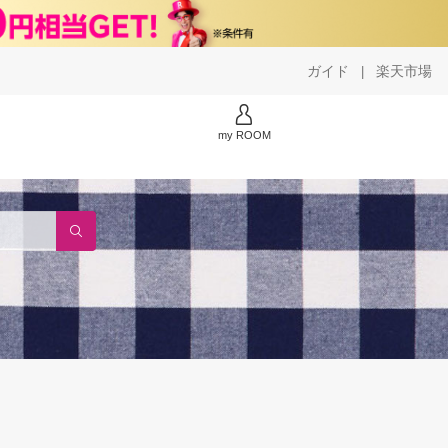
ガイド
楽天市場
|
my ROOM