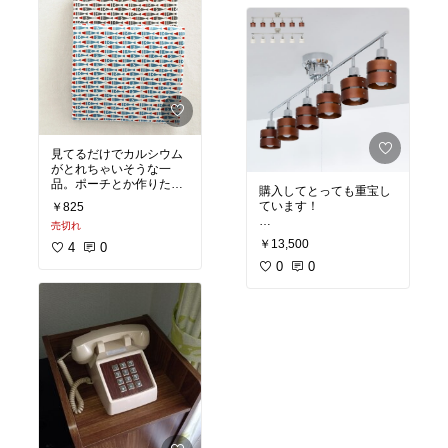
#北欧
#カーテン
#オスス
メ
見てるだけでカルシウム
がとれちゃいそうな一
品。ポーチとか作りたい
購入してとっても重宝し
ですねえ
ています！
￥825
売切れ
夜はムーディーにオレン
￥13,500
4
0
ジな光に調光したり
朝曇りの日などに明かり
0
0
が欲しい時は、クール色
にして使い分けていま
す。
リモコンもついていてと
っても便利！！
商品到着後、女性一人で
も取り付けることができ
ました必要な場所だけに
ライトを当てれるのがと
ても便利で節約になるな