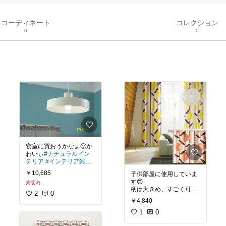
コーディネート
コレクション
0
0
寝室に買おうかなぁ🙄か
わいぃ
#ナチュラルイン
テリア
#インテリア雑貨
#モノトーンインテリア
#
￥10,685
子供部屋に使用していま
北欧
す😊
売切れ
柄は大きめ、すごく可愛
2
0
いデザインでお部屋がパ
￥4,840
ッと明るくなります。女
子にオススメ❤️
1
0