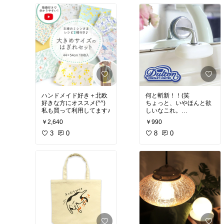
配信や動画収録に。キチ
なっても飽きる事のない
ンと対策をとればホワイ
控えめな刺繍と、学年が
トノイズも防げますよ。
上がっても好みにしっく
#配信用マイク
#コンデン
り馴染んでくるデザイン
サーマイク
#AT2020
#配
カラーです。
#ランドセ
信
#動画編集
#音楽のあ
ル
#半被せランドセル
#
る生活
ランドセル茶色
#ランド
セルブラウン
ハンドメイド好き＋北欧
何と斬新！！(笑
好きな方にオススメ(^^)
ちょっと、いやほんと欲
私も買って利用してます♪
しいなこれ。
石鹸様は濡れると暴れん
￥2,640
￥990
坊なのでこれはありがた
3
0
い！！
8
0