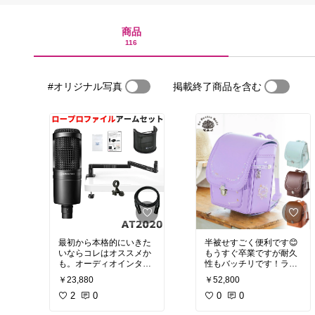
商品
116
#オリジナル写真
掲載終了商品を含む
最初から本格的にいきた
半被せすごく便利です😊
いならコレはオススメか
もうすぐ卒業ですが耐久
も。オーディオインター
性もバッチリです！ラン
フェースも一緒に揃える
ドセルカバーは半被せ用
￥23,880
￥52,800
事もオススメします😊集
付けています。因みに我
音声が凄いので、それな
2
0
が子はダークブラウンに
0
0
りの対策も必要です。生
しました。高学年女子に