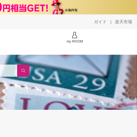
ガイド
楽天市場
|
my ROOM