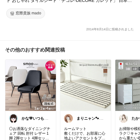
ト おしゃれ タイルシート「デコレ-DECORE ガレット」 日本製
デコレーションタイル キッチン 洗面所 白 防水 貼るだけ diy 壁
友安製作所 C-F-3
窓際貴族 mado
2014年8月14日に投稿されました
その他のおすすめ関連投稿
かな💛いつもあ
まりニャン🐾い
たか
りがとうござい
つもありがとう
ンプ
ます
ございます
い暮
⚪️お洒落なダイニングチ
ルームマット
お掃除や模
ェア 回転 肘付 レザー 1
敷くだけで、お部屋に心
ラク♡キャ
脚 2脚セット 4脚セット
地よいアクセントをプラ
から重たい