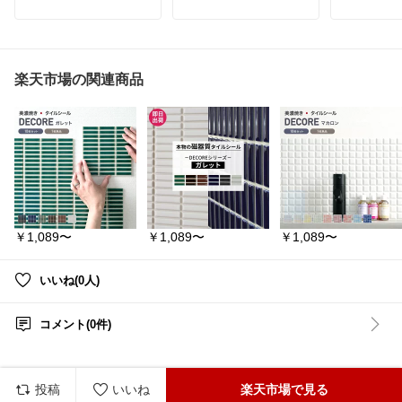
ス。
イ移動。中
#ダイニングチェア
#レザ
シンプルなストライプ柄
き出しで生
ー
#おしゃれ
#椅子
#回転
が空間をやさしく彩るル
がら、お部
チェア
#ダイニング
#チ
ームマット。
整えられます
ェア
#椅子
#デスクチェ
ア
#イス
#スムー
#smoo
ルームマット ストライプ
・ホコリが
楽天市場の関連商品
マット ラグ キッチン ラ
付き設計◎
グ キッチンマット ボーダ
・キャスタ
ー インテリア韓国 北欧
も簡単♪
雑貨 かわいい 新生活 春
・中が透け
夏 秋 冬 デート 女子会 お
目もスッキ
泊まり ホーム 玄関 マッ
ト おしゃれ
「収納は欲
感は出した
解決するア
所や子ども
ゼットまで
￥1,089〜
￥1,089〜
￥1,089〜
て、おしゃ
る日本製チ
#収納チェ
いいね(0人)
ス
#クロー
ランドリー
本製
#隠す
コメント(0件)
収納
#収納
理整頓
#暮
投稿
いいね
楽天市場で見る