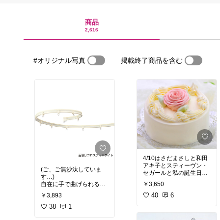
商品
2,616
#オリジナル写真
掲載終了商品を含む
4/10はさだまさしと和田
アキ子とスティーヴン・
(ご、ご無沙汰していま
セガールと私の誕生日で
す…)
す。33歳になりました。
￥3,650
自在に手で曲げられるカ
昭和生まれらしくこんな
ーテンレール。間取り上
懐かしいケーキを食べた
40
6
￥3,893
どうしても脱衣所と洗面
いところですが、写真だ
所を分けられなかった我
38
1
けでお腹が満足気味で
が家にとって、子供達の
す。