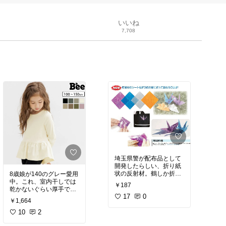
いいね
7,708
埼玉県警が配布品として
開発したらしい、折り紙
状の反射材。鶴しか折れ
8歳娘が140のグレー愛用
ませんが、低学年のラン
中。これ、室内干しでは
￥187
ドセルにぶら下がってた
乾かないぐらい厚手で
らなんだか可愛いです
17
0
す。それでいてシルエッ
￥1,664
ね。兜のセットもある模
トがてろっと滑らかでか
様。
わいい。
10
2
目新しい折り紙に弱い者
韓国服に対しては「チク