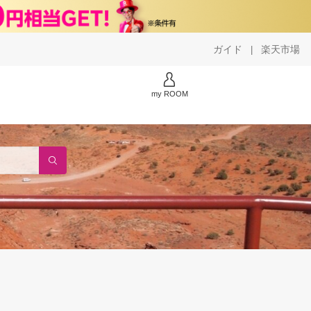
ガイド
楽天市場
|
my ROOM