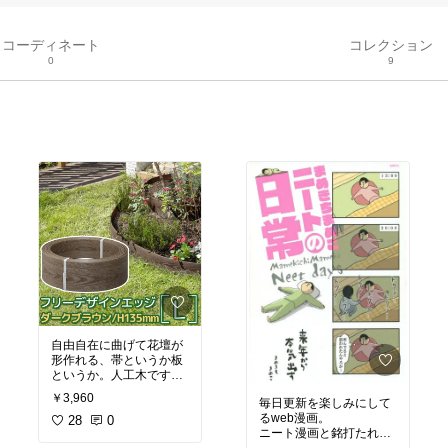
コーディネート
コレクション
0
9
自由自在に曲げて花壇が
形作れる、帯というか板
というか。人工木です
が、目新しいビジュアル
￥3,960
毎日更新を楽しみにして
で何やら垢抜けて見えま
るweb漫画。
す。
28
0
ニート漫画と銘打たれて
花壇に限らずとも、例え