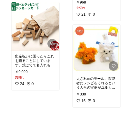
るけど、ちょくちょく登
ば砂利の小道を作る際の
￥968
場する愛犬話があるある
境目に使ったり、芝生の
売切れ
で可愛かったり、近所の
根止めに使ったり...広い
小6男子あっくんが厨二
使い方ができそうな気が
21
0
病の黒歴史を現在進行形
します。
で生産してる風で面白か
赤寄りの明るいブラウン
ったり。
もあり。
面白くしてやろうとかい
う変な意気込みや過剰な
タカショーがやたら好き
描画が全然なくて、シン
です。
プルにからっと笑えるの
が好き。
出産祝いに困ったらこれ
多分ブログで全部読めま
を贈ることにしていま
す。焼ごてで名入れもし
てもらって。
￥9,900
新生児にいきなり積み木
売切れ
を買い与える人はあんま
太さ3cmのモール。希望
りいないので、誰ともか
者にレシピをくれるとい
24
0
ぶらず非常に喜ばれま
う人形の実例がユルカワ
す。差し上げた方々いわ
で絶妙です。犬の方はモ
￥330
く、箱を開けた瞬間木の
ール2本で作れるらし
香りが広がるのだそうで
い。
15
0
すよ。
モールって大人になって
樹種によって色も重さも
も妙にワクワクするけど
香りも違う。赤ちゃんが
も、いわんやこんなでっ
かじっても安心です。
かいモールをや！
これの赤をただ輪っかに
さらに読み込む
しただけでなんだか可愛