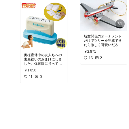
思春期の仕切り問題はわ
りと重大だったのです
昨日は日帰りで香川県に
が、こういうのがあると
小旅行して、人生で一番
知って安心。
おいしいうどんを食べま
いつか試着室みたいにし
した。
よう。
今日は焼肉屋を予約して
もらいました。
誕生日は食べる日です！
航空関係のオーナメント
(キリッ
だけでツリーを完成でき
たら激しく可愛いだろう
な、と想像。
￥2,871
色やモチーフを統一した
奥様産休中の友人ちへの
ツリーに憧れます。リボ
16
2
出産祝いのおまけにしま
ンだけとか、ガラス玉だ
した。保育園に持って行
けとか。
くおむつの名前書きが大
￥1,850
実物を見て感銘を受けた
変だとよく聞くので。刻
のは、白とゴールドを基
印内容は先方で申し込ん
11
0
調にしたバレリーナのみ
でいただける形式です。
がたくさん飾られたツリ
ちなみにメインの出産祝
ーです。
いはというと、オークヴ
ィレッジの名入り積み木
現実はというと、子供達
なのですが。
の意見が大きく反映され
我ながら気の利くおまけ
た雑多でチープでカラフ
だと言いたい！
ルなツリー。...それもあ
と5年ぐらいだしなと思
うと、あれ、目がうるっ
と...