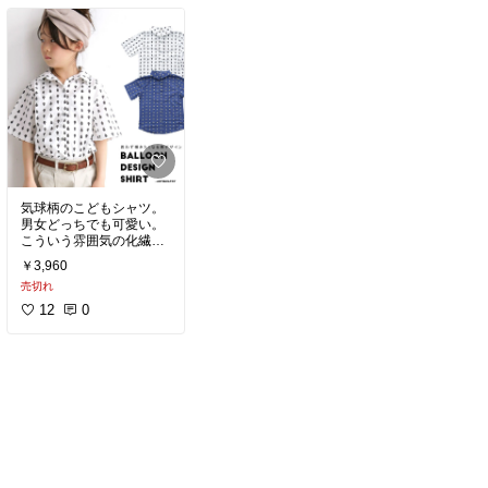
としては見逃せませんで
チクしてそう・ガサガサ
した。
してそう・糸飛び出して
そう」という固定観念を
こちらの防犯用品専用
長らく抱いてきました
店、眺めるだけで時間が
が、ここのお店で買った
過ぎてました。千葉県警
服数点は何れもそのよう
のチーバくんリフレクタ
なことなく良コスパでし
ーもかわいい。
た。
強いて言うならレギパン
のウエストゴムがねじれ
やすいぐらい。
気球柄のこどもシャツ。
男女どっちでも可愛い。
こういう雰囲気の化繊の
シャツ、父親の大学生〜
￥3,960
新婚時代の写真によく登
売切れ
場します。ペンギンとか
ヤシの木のモチーフが流
12
0
行ってた時代。