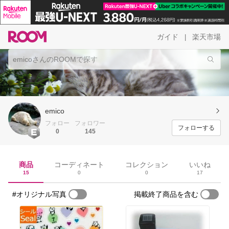
ガイド
楽天市場
|
emico
フォロー
フォロワー
フォローする
0
145
商品
コーディネート
コレクション
いいね
15
0
0
17
#オリジナル写真
掲載終了商品を含む