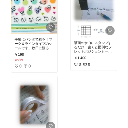
手帳にパンダで彩を！マ
譜面の余白にスタンプす
ーク＆ラインタイプのシ
るだけ！書くと面倒なフ
ールです。数日に渡るス
レットポジションも一瞬
ケジュールの管理、大事
￥198
です！お気に入りの楽曲
な予定や記念日も！可愛
￥1,400
練習用やオリジナルの譜
売切れ
く管理できちゃいます。
面・教材作成に便利です
0
0
0
0
ね。